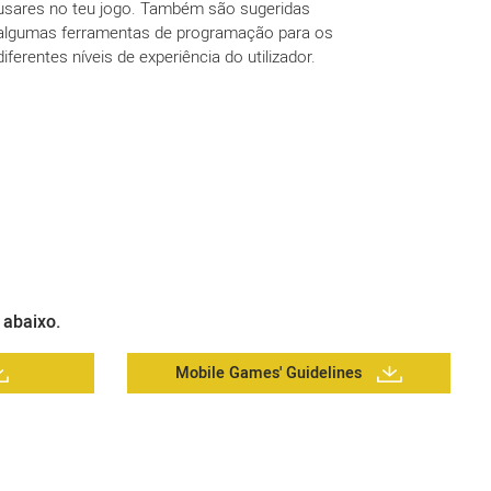
usares no teu jogo. Também são sugeridas
algumas ferramentas de programação para os
diferentes níveis de experiência do utilizador.
 abaixo.
Mobile Games' Guidelines