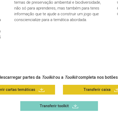
temas de preservação ambiental e biodiversidade,
não só para aprenderes, mas também para teres
informação que te ajude a construir um jogo que
a
consciencialize para a temática abordada.
e
S
escarregar partes da
Toolkit
ou a
Toolkit
completa nos botões
erir cartas temáticas
Transferir caixa
Transferir toolkit