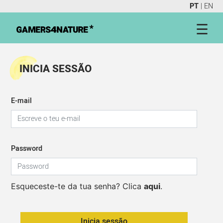
PT
|
EN
☰
INICIA SESSÃO
E-mail
Password
Esqueceste-te da tua senha? Clica
aqui
.
Inicia sessão